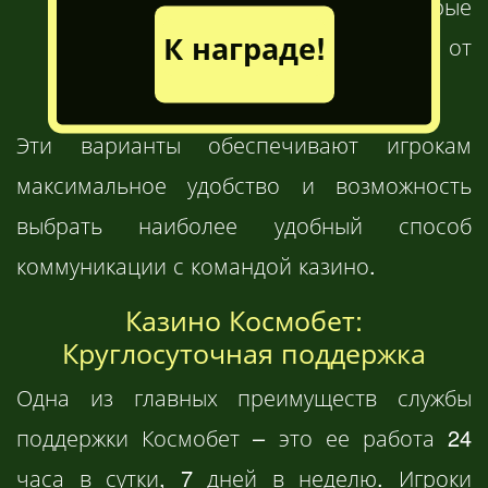
но и задавать вопросы, на которые
К награде!
быстро получаете ответы от
представителей службы поддержки.
Эти варианты обеспечивают игрокам
максимальное удобство и возможность
выбрать наиболее удобный способ
коммуникации с командой казино.
Казино Космобет:
Круглосуточная поддержка
Одна из главных преимуществ службы
поддержки Космобет – это ее работа 24
часа в сутки, 7 дней в неделю. Игроки