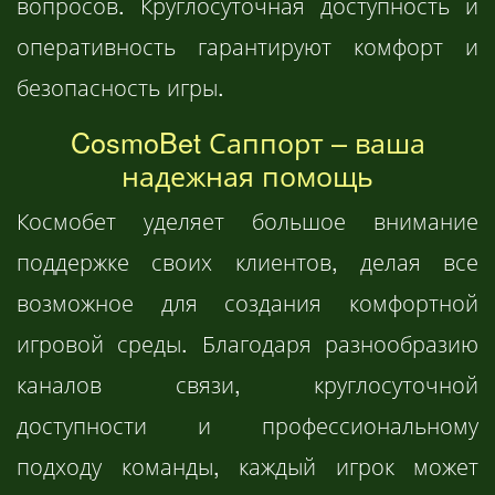
вопросов. Круглосуточная доступность и
оперативность гарантируют комфорт и
безопасность игры.
CosmoBet Саппорт – ваша
надежная помощь
Космобет уделяет большое внимание
поддержке своих клиентов, делая все
возможное для создания комфортной
игровой среды. Благодаря разнообразию
каналов связи, круглосуточной
доступности и профессиональному
подходу команды, каждый игрок может