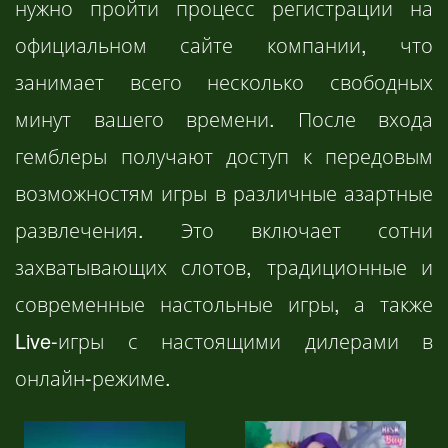
нужно пройти процесс регистрации на
официальном сайте компании, что
занимает всего несколько свободных
минут вашего времени. После входа
гемблеры получают доступ к передовым
возможностям игры в различные азартные
развлечения. Это включает сотни
захватывающих слотов, традиционные и
современные настольные игры, а также
Live-игры с настоящими дилерами в
онлайн-режиме.