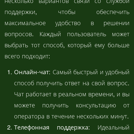
несколько вариантов связи со службой
поддержки, чтобы обеспечить
максимальное удобство в решении
вопросов. Каждый пользователь может
выбрать тот способ, который ему больше
всего подходит:
Онлайн-чат:
Самый быстрый и удобный
способ получить ответ на свой вопрос.
Чат работает в реальном времени, и вы
можете получить консультацию от
оператора в течение нескольких минут.
Телефонная поддержка:
Идеальный