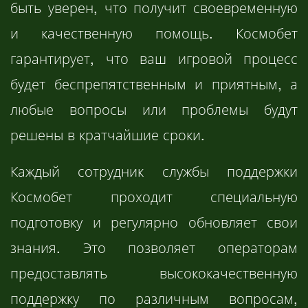
быть уверен, что получит своевременную
и качественную помощь. Космобет
гарантирует, что ваш игровой процесс
будет беспрепятственным и приятным, а
любые вопросы или проблемы будут
решены в кратчайшие сроки.
Каждый сотрудник службы поддержки
Космобет проходит специальную
подготовку и регулярно обновляет свои
знания. Это позволяет операторам
предоставлять высококачественную
поддержку по различным вопросам,