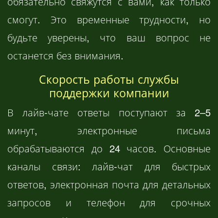
обязательно свяжутся с вами, как только
смогут. Это временные трудности, но
будьте уверены, что ваш вопрос не
останется без внимания.
Скорость работы службы
поддержки компании
В лайв-чате ответы поступают за 2–5
минут, электронные письма
обрабатываются до 24 часов. Основные
каналы связи: лайв-чат для быстрых
ответов, электронная почта для детальных
запросов и телефон для срочных