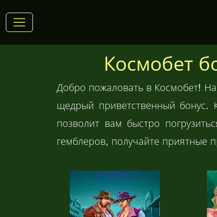
Космобет б
Добро пожаловать в Космобет! На
щедрый приветственный бонус. 
позволит вам быстро погрузить
гемблеров, получайте приятные 