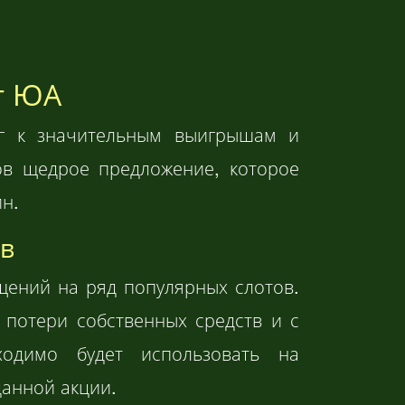
т ЮА
г к значительным выигрышам и
ов щедрое предложение, которое
н.
ов
щений на ряд популярных слотов.
 потери собственных средств и с
ходимо будет использовать на
данной акции.