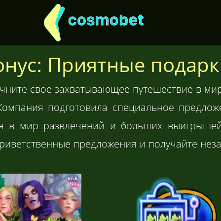
онус: Приятные подарки
чните свое захватывающее путешествие в мир
Компания подготовила специальное предложе
ся в мир развлечений и больших выигрышей
приветственные предложения и получайте нез