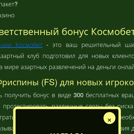
пакет?
азино
ветственный бонус Космобе
ании Космобет
- это ваш решительный ша
зартный клуб подготовил для новых клиент
в мире азартных развлечений на деньги онлай
риспины (FS) для новых игрок
 получить бонус в виде 300 бесплатных вра
протестировать различные слоты без риска
×
грать реальные деньги. Фриспины необ
зывает заведение, в течение срока действия 