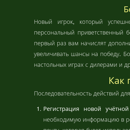
Б
Новый игрок, который успешно
персональный приветственный бо
первый раз вам начислят дополни
увеличивать шансы на победу. Бо
настольных играх с дилерами и д
Как 
Последовательность действий для
Регистрация новой учётной
необходимую информацию в ре
почту, которая будет использо