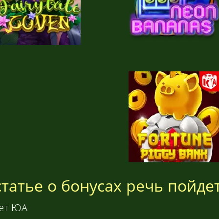
статье о бонусах речь пойдет
бет ЮА