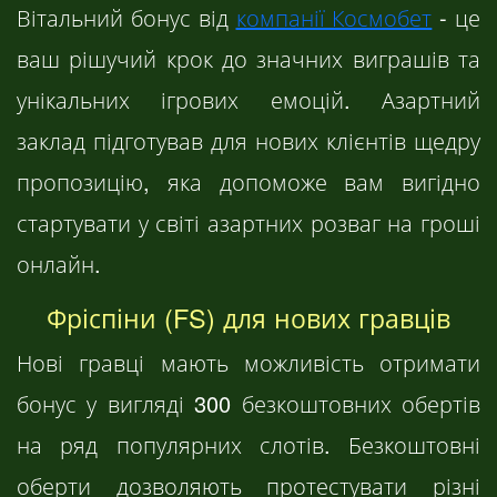
Вітальний бонус від
компанії Космобет
- це
ваш рішучий крок до значних виграшів та
унікальних ігрових емоцій. Азартний
заклад підготував для нових клієнтів щедру
пропозицію, яка допоможе вам вигідно
стартувати у світі азартних розваг на гроші
онлайн.
Фріспіни (FS) для нових гравців
Нові гравці мають можливість отримати
бонус у вигляді 300 безкоштовних обертів
на ряд популярних слотів. Безкоштовні
оберти дозволяють протестувати різні