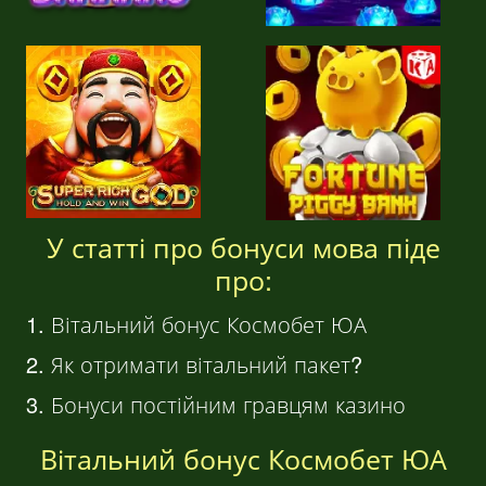
У статті про бонуси мова піде
про:
Вітальний бонус Космобет ЮА
Як отримати вітальний пакет?
Бонуси постійним гравцям казино
Вітальний бонус Космобет ЮА