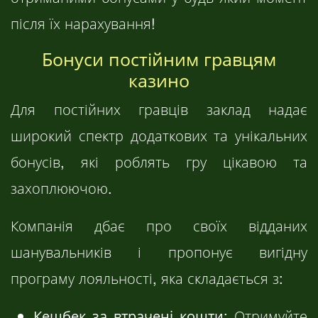
після їх нарахування!
Бонуси постійним гравцям
казино
Для постійних гравців заклад надає
широкий спектр додаткових та унікальних
бонусів, які роблять гру цікавою та
захоплюючою.
Компанія дбає про своїх відданих
шанувальників і пропонує вигідну
програму лояльності, яка складається з:
Кешбек за втрачені кошти
: Отримуйте