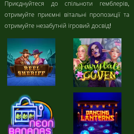
Приєднуйтеся до спільноти гемблерів,
отримуйте приємні вітальні пропозиції та
отримуйте незабутній ігровий досвід!